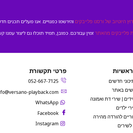
והירשמו כמנויים. אנו מעלים תכנים חדשי
וץ היוטיוב של ורסנו פלייבקים
זמין עבורכם. כמובן, תמיד תוכלו גם ליצור עמנו קש
 פלייבקים מהאתר
ראשיות
פרטי תקשורת
052-667-7125
יכוני חדשים
שים באתר
info@versano-playback.com‬
דים | שירי דת ואמונה
WhatsApp
רי ילדים
Facebook
ריים להורדה מהירה
Instagram
לשירים