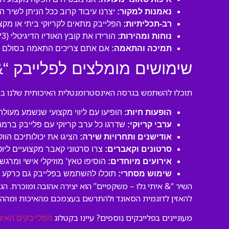
נאמנות למקור:
יצרנו עיבוד קרוב ככל הניתן לשיר 
רב-תכליתיות:
הפלייבק מתאים לקריוקי ביתי או מקצו
נוחות ומהירות:
הורידו את קובץ האודיו הדיגיטלי (MP3 איכותי) ישירות למחשב או לנייד שלכם והתחילו לשיר תוך דקות!
תמיכה והתאמה:
אם אתם צריכים התאמה בסולם או
שימושים מומלצים לפלייבק “&
תוכלו להשתמש בגרסה האינסטרומנטלית האיכותית שלנו במגו
הופעות חיות:
הופיעו עם ליווי מקצועי שנשמע מעול
ערבי קריוקי:
שדרגו כל ערב קריוקי עם פלייבק ברמה
אודישנים ותחרויות שירה:
הציגו את יכולותיכם הוו
סרטונים וקאברים:
צרו סרטוני קאבר מקצועיים ליו
אירועים מיוחדים:
הוסיפו טאץ’ מוזיקלי אישי ומרגש 
שימוש מסחרי:
תוכלו להשתמש בפלייבק גם כרקע לסר
השיר “& איתי גלו – משקפיים” הוא יצירה אהובה ומוכרת. 
להאזין לדוגמית הסאונד ולהתרשם בעצמכם מהאיכות ומהה
מעוניינים בפלייבקים נוספים? עיינו בקטלוג
הפלייבקים האיכ