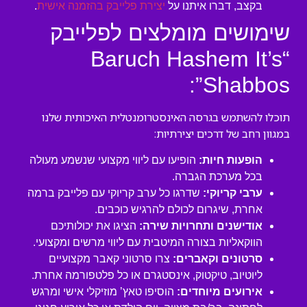
בקצב, דברו איתנו על
יצירת פלייבק בהזמנה אישית
.
שימושים מומלצים לפלייבק
“Baruch Hashem It’s
Shabbos”:
תוכלו להשתמש בגרסה האינסטרומנטלית האיכותית שלנו
במגוון רחב של דרכים יצירתיות:
הופעות חיות:
הופיעו עם ליווי מקצועי שנשמע מעולה
בכל מערכת הגברה.
ערבי קריוקי:
שדרגו כל ערב קריוקי עם פלייבק ברמה
אחרת, שיגרום לכולם להרגיש כוכבים.
אודישנים ותחרויות שירה:
הציגו את יכולותיכם
הווקאליות בצורה המיטבית עם ליווי מרשים ומקצועי.
סרטונים וקאברים:
צרו סרטוני קאבר מקצועיים
ליוטיוב, טיקטוק, אינסטגרם או כל פלטפורמה אחרת.
אירועים מיוחדים:
הוסיפו טאץ’ מוזיקלי אישי ומרגש