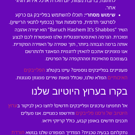
לחתונה, בר/בת מצווה, יום הולדת או כל אירוע חגיגי
אחר.
שימוש מסחרי:
תוכלו להשתמש בפלייבק גם כרקע
לסרטוני תדמית, פרסומות ועוד (בכפוף לתנאי הרישיון).
השיר “Baruch Hashem It’s Shabbos” הוא יצירה אהובה
ומוכרת. הגרסה האינסטרומנטלית שלנו מאפשרת לכם לבצע
אותה ברמה הגבוהה ביותר, תוך שמירה על האווירה המקורית.
אנו מזמינים אתכם להאזין לדוגמית הסאונד ולהתרשם
בעצמכם מהאיכות ומההקפדה על הפרטים.
מעוניינים בפלייבקים נוספים? עיינו בקטלוג
הפלייבקים
המלא שלנו, שכולל מאות שירים ממגוון סגנונות.
האיכותיים
בקרו בערוץ היוטיוב שלנו
אל תחמיצו עדכונים ופלייבקים חדשים! לחצו כאן לביקור ב
ערוץ
והירשמו כמנויים. אנו מעלים
היוטיוב של ורסנו פלייבקים
תכנים חדשים באופן קבוע, כולל קריוקי וידאו.
נתקלתם בבעיה טכנית? המדריך המפורט שלנו בנושא
הורדת