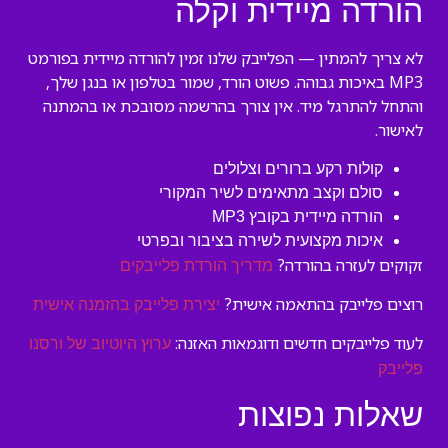
הורדה מיידית וקלה
לא צריך להמתין — הפלייבק שלנו זמין להורדה מיידית בפורמט
MP3 באיכות גבוהה. פשוט הורד, שמור בטלפון או בנגן שלך,
והתחל להתרגל מיד. אין צורך בהרשמה מסובכת או בהמתנה
לאישור.
קולות רקע ברורים וצלולים
סולם וקצב מתאימים לשיר המקורי
הורדה מיידית בקובץ MP3
איכות מקצועית לשירה בציבור ובפרטי
זקוקים לעזרה בהורדה?
מדריך הורדת פלייבקים
רוצים פלייבק בהתאמה אישית?
יצירת פלייבק בהזמנה אישית
לעוד פלייבקים חדשים ודוגמאות האזנה:
ערוץ היוטיוב של ורסנו
פלייבק
שאלות נפוצות