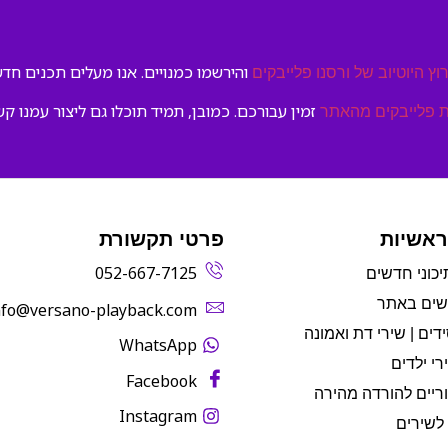
והירשמו כמנויים. אנו מעלים תכנים חדשי
וץ היוטיוב של ורסנו פלייבקים
זמין עבורכם. כמובן, תמיד תוכלו גם ליצור עמנו קש
 פלייבקים מהאתר
ראשיות
פרטי תקשורת
052-667-7125
יכוני חדשים
שים באתר
info@versano-playback.com‬
דים | שירי דת ואמונה
WhatsApp
רי ילדים
Facebook
ריים להורדה מהירה
Instagram
לשירים