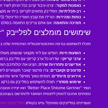
נאמנות למקור:
יצרנו עיבוד קרוב ככל הניתן לשיר 
רב-תכליתיות:
הפלייבק מתאים לקריוקי ביתי או מקצו
נוחות ומהירות:
הורידו את קובץ האודיו הדיגיטלי (MP3 איכותי) ישירות למחשב או לנייד שלכם והתחילו לשיר תוך דקות!
תמיכה והתאמה:
אם אתם צריכים התאמה בסולם או
שימושים מומלצים לפלייבק “Better Place Shloime Gertner”:
תוכלו להשתמש בגרסה האינסטרומנטלית האיכותית שלנו במגו
הופעות חיות:
הופיעו עם ליווי מקצועי שנשמע מעול
ערבי קריוקי:
שדרגו כל ערב קריוקי עם פלייבק ברמה
אודישנים ותחרויות שירה:
הציגו את יכולותיכם הוו
סרטונים וקאברים:
צרו סרטוני קאבר מקצועיים ליו
אירועים מיוחדים:
הוסיפו טאץ’ מוזיקלי אישי ומרגש 
שימוש מסחרי:
תוכלו להשתמש בפלייבק גם כרקע לסר
השיר “Shloime Gertner
מזמינים אתכם להאזין לדוגמית הסאונד ולהתרשם בעצמכם
מעוניינים בפלייבקים נוספים? עיינו בקטלוג
הפלייבקים האיכ