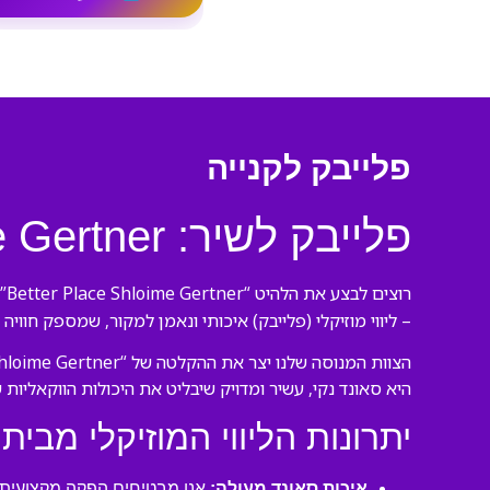
פלייבק לקנייה
פלייבק לשיר: Better Place Shloime Gertner (במקור של היוצר המקורי)
רוצים לבצע את הלהיט “Better Place Shloime Gertner” של היוצר המקורי כמו מקצוענים? הגעתם למקום הנכון! אנו בורסנו פלייבקים יוצרים
– ליווי מוזיקלי (פלייבק) איכותי ונאמן למקור, שמספק חוויה
היא סאונד נקי, עשיר ומדויק שיבליט את היכולות הווקאליות 
יתרונות הליווי המוזיקלי מבית 
איכות סאונד מעולה:
אנו מבטיחים הפקה מקצועית ע