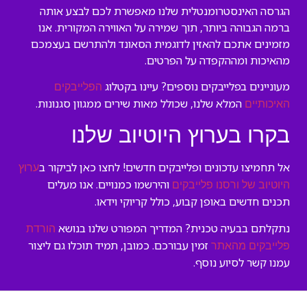
הגרסה האינסטרומנטלית שלנו מאפשרת לכם לבצע אותה
ברמה הגבוהה ביותר, תוך שמירה על האווירה המקורית. אנו
מזמינים אתכם להאזין לדוגמית הסאונד ולהתרשם בעצמכם
מהאיכות ומההקפדה על הפרטים.
מעוניינים בפלייבקים נוספים? עיינו בקטלוג
הפלייבקים
המלא שלנו, שכולל מאות שירים ממגוון סגנונות.
האיכותיים
בקרו בערוץ היוטיוב שלנו
אל תחמיצו עדכונים ופלייבקים חדשים! לחצו כאן לביקור ב
ערוץ
והירשמו כמנויים. אנו מעלים
היוטיוב של ורסנו פלייבקים
תכנים חדשים באופן קבוע, כולל קריוקי וידאו.
נתקלתם בבעיה טכנית? המדריך המפורט שלנו בנושא
הורדת
זמין עבורכם. כמובן, תמיד תוכלו גם ליצור
פלייבקים מהאתר
עמנו קשר לסיוע נוסף.