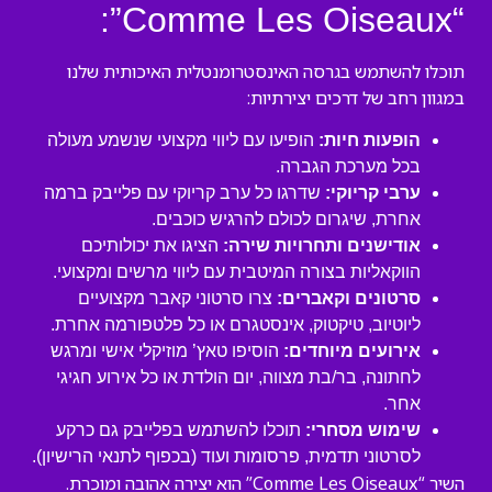
“Comme Les Oiseaux”:
תוכלו להשתמש בגרסה האינסטרומנטלית האיכותית שלנו
במגוון רחב של דרכים יצירתיות:
הופעות חיות:
הופיעו עם ליווי מקצועי שנשמע מעולה
בכל מערכת הגברה.
ערבי קריוקי:
שדרגו כל ערב קריוקי עם פלייבק ברמה
אחרת, שיגרום לכולם להרגיש כוכבים.
אודישנים ותחרויות שירה:
הציגו את יכולותיכם
הווקאליות בצורה המיטבית עם ליווי מרשים ומקצועי.
סרטונים וקאברים:
צרו סרטוני קאבר מקצועיים
ליוטיוב, טיקטוק, אינסטגרם או כל פלטפורמה אחרת.
אירועים מיוחדים:
הוסיפו טאץ’ מוזיקלי אישי ומרגש
לחתונה, בר/בת מצווה, יום הולדת או כל אירוע חגיגי
אחר.
שימוש מסחרי:
תוכלו להשתמש בפלייבק גם כרקע
לסרטוני תדמית, פרסומות ועוד (בכפוף לתנאי הרישיון).
השיר “Comme Les Oiseaux” הוא יצירה אהובה ומוכרת.