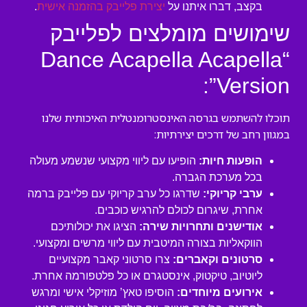
בקצב, דברו איתנו על
יצירת פלייבק בהזמנה אישית
.
שימושים מומלצים לפלייבק
“Dance Acapella Acapella
Version”:
תוכלו להשתמש בגרסה האינסטרומנטלית האיכותית שלנו
במגוון רחב של דרכים יצירתיות:
הופעות חיות:
הופיעו עם ליווי מקצועי שנשמע מעולה
בכל מערכת הגברה.
ערבי קריוקי:
שדרגו כל ערב קריוקי עם פלייבק ברמה
אחרת, שיגרום לכולם להרגיש כוכבים.
אודישנים ותחרויות שירה:
הציגו את יכולותיכם
הווקאליות בצורה המיטבית עם ליווי מרשים ומקצועי.
סרטונים וקאברים:
צרו סרטוני קאבר מקצועיים
ליוטיוב, טיקטוק, אינסטגרם או כל פלטפורמה אחרת.
אירועים מיוחדים:
הוסיפו טאץ’ מוזיקלי אישי ומרגש