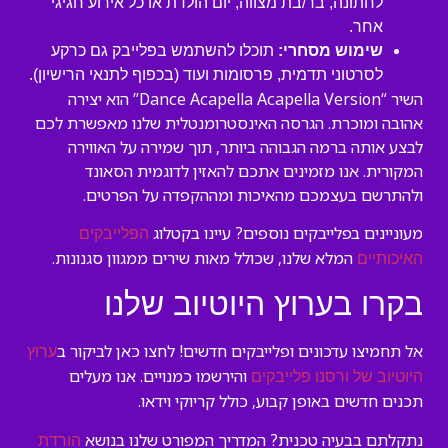
לחתונה, בר/בת מצווה, יום הולדת או כל אירוע חגיגי
אחר.
שימוש מסחרי:
תוכלו להשתמש בפלייבק גם כרקע
לסרטוני תדמית, פרסומות ועוד (בכפוף לתנאי הרישיון).
השיר “Dance Acapella Acapella Version” הוא יצירה
אהובה ומוכרת. הגרסה האינסטרומנטלית שלנו מאפשרת לכם
לבצע אותה ברמה הגבוהה ביותר, תוך שמירה על האווירה
המקורית. אנו מזמינים אתכם להאזין לדוגמית הסאונד
ולהתרשם בעצמכם מהאיכות ומההקפדה על הפרטים.
מעוניינים בפלייבקים נוספים? עיינו בקטלוג
הפלייבקים
המלא שלנו, שכולל מאות שירים ממגוון סגנונות.
האיכותיים
בקרו בערוץ היוטיוב שלנו
אל תחמיצו עדכונים ופלייבקים חדשים! לחצו כאן לביקור ב
ערוץ
והירשמו כמנויים. אנו מעלים
היוטיוב של ורסנו פלייבקים
תכנים חדשים באופן קבוע, כולל קריוקי וידאו.
נתקלתם בבעיה טכנית? המדריך המפורט שלנו בנושא
הורדת