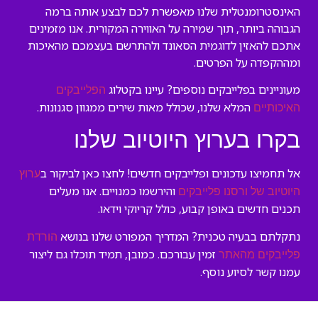
האינסטרומנטלית שלנו מאפשרת לכם לבצע אותה ברמה
הגבוהה ביותר, תוך שמירה על האווירה המקורית. אנו מזמינים
אתכם להאזין לדוגמית הסאונד ולהתרשם בעצמכם מהאיכות
ומההקפדה על הפרטים.
מעוניינים בפלייבקים נוספים? עיינו בקטלוג
הפלייבקים
המלא שלנו, שכולל מאות שירים ממגוון סגנונות.
האיכותיים
בקרו בערוץ היוטיוב שלנו
אל תחמיצו עדכונים ופלייבקים חדשים! לחצו כאן לביקור ב
ערוץ
והירשמו כמנויים. אנו מעלים
היוטיוב של ורסנו פלייבקים
תכנים חדשים באופן קבוע, כולל קריוקי וידאו.
נתקלתם בבעיה טכנית? המדריך המפורט שלנו בנושא
הורדת
זמין עבורכם. כמובן, תמיד תוכלו גם ליצור
פלייבקים מהאתר
עמנו קשר לסיוע נוסף.