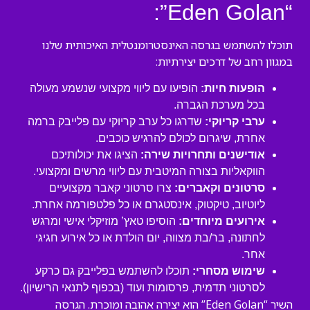
“Eden Golan”:
תוכלו להשתמש בגרסה האינסטרומנטלית האיכותית שלנו
במגוון רחב של דרכים יצירתיות:
הופעות חיות:
הופיעו עם ליווי מקצועי שנשמע מעולה
בכל מערכת הגברה.
ערבי קריוקי:
שדרגו כל ערב קריוקי עם פלייבק ברמה
אחרת, שיגרום לכולם להרגיש כוכבים.
אודישנים ותחרויות שירה:
הציגו את יכולותיכם
הווקאליות בצורה המיטבית עם ליווי מרשים ומקצועי.
סרטונים וקאברים:
צרו סרטוני קאבר מקצועיים
ליוטיוב, טיקטוק, אינסטגרם או כל פלטפורמה אחרת.
אירועים מיוחדים:
הוסיפו טאץ’ מוזיקלי אישי ומרגש
לחתונה, בר/בת מצווה, יום הולדת או כל אירוע חגיגי
אחר.
שימוש מסחרי:
תוכלו להשתמש בפלייבק גם כרקע
לסרטוני תדמית, פרסומות ועוד (בכפוף לתנאי הרישיון).
השיר “Eden Golan” הוא יצירה אהובה ומוכרת. הגרסה