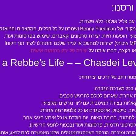
ורסנו:
ם צליל אולפני ללא פשרות.
בים והניואנסים החשובים.
עי, הופעות חיות, יצירת סרטונים וקאברים, שימוש בפרסומות ועוד.
 בקצב, דברו איתנו על
יצירת פלייבק בהזמנה אישית
.
ון רחב של דרכים יצירתיות:
ה בכל מערכת הגברה.
 אחרת, שיגרום לכולם להרגיש כוכבים.
קאליות בצורה המיטבית עם ליווי מרשים ומקצועי.
טיוב, טיקטוק, אינסטגרם או כל פלטפורמה אחרת.
לחתונה, בר/בת מצווה, יום הולדת או כל אירוע חגיגי אחר.
טוני תדמית, פרסומות ועוד (בכפוף לתנאי הרישיון).
It’s a Rebbe’s Life – – C” הוא יצירה אהובה ומוכרת. הגרסה האינסטרומנטלית שלנו מאפשר