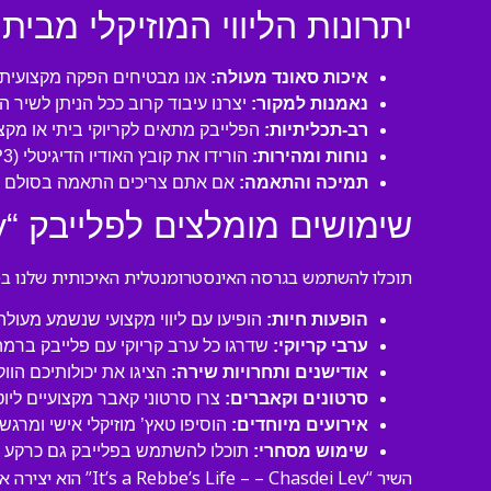
יתרונות הליווי המוזיקלי מבית 
איכות סאונד מעולה:
אנו מבטיחים הפקה מקצועית ע
נאמנות למקור:
יצרנו עיבוד קרוב ככל הניתן לשיר המקורי של Benny Friedman ושמרנו על כל הכלים, המקצ
רב-תכליתיות:
הפלייבק מתאים לקריוקי ביתי או מקצו
נוחות ומהירות:
הורידו את קובץ האודיו הדיגיטלי (MP3 איכותי) ישירות למחשב או לנייד שלכם והתחילו לשיר תוך דקות!
תמיכה והתאמה:
אם אתם צריכים התאמה בסולם או
שימושים מומלצים לפלייבק “It’s a Rebbe’s Life – – Chasdei Lev”:
תוכלו להשתמש בגרסה האינסטרומנטלית האיכותית שלנו במגו
הופעות חיות:
הופיעו עם ליווי מקצועי שנשמע מעול
ערבי קריוקי:
שדרגו כל ערב קריוקי עם פלייבק ברמה
אודישנים ותחרויות שירה:
הציגו את יכולותיכם הוו
סרטונים וקאברים:
צרו סרטוני קאבר מקצועיים ליו
אירועים מיוחדים:
הוסיפו טאץ’ מוזיקלי אישי ומרגש 
שימוש מסחרי:
תוכלו להשתמש בפלייבק גם כרקע לסר
השיר “hasdei Lev