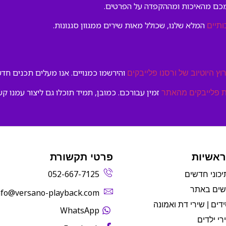
מכם מהאיכות ומההקפדה על הפרטים.
המלא שלנו, שכולל מאות שירים ממגוון סגנונות.
ותיים
והירשמו כמנויים. אנו מעלים תכנים חדשי
וץ היוטיוב של ורסנו פלייבקים
זמין עבורכם. כמובן, תמיד תוכלו גם ליצור עמנו קש
 פלייבקים מהאתר
ראשיות
פרטי תקשורת
052-667-7125
יכוני חדשים
שים באתר
info@versano-playback.com‬
דים | שירי דת ואמונה
WhatsApp
רי ילדים