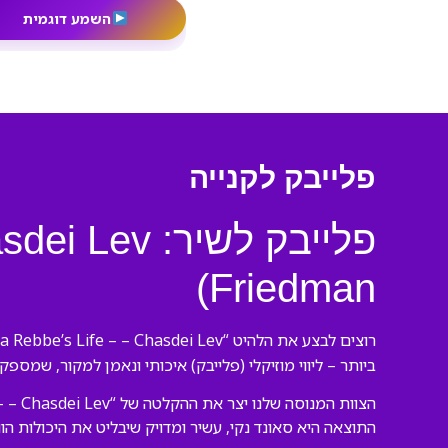
השמע דוגמית
פלייבק לקנייה
Friedman)
רוצים לבצע את הלהיט “It’s a Rebbe’s Life – – Chasdei Lev” של Benny Friedman כמו מקצוענים? הגעתם למקום הנכון! אנו בורסנו פלייבקים יוצרים
ביותר – ליווי מוזיקלי (פלייבק) איכותי ונאמן למקור, שמספק
התוצאה היא סאונד נקי, עשיר ומדויק שיבליט את היכולות הו