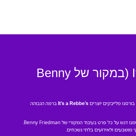
פלייבק לשיר: It’s a Rebbe’s Life – – Chasdei Lev (במקור של Benny
ברמה הגבוהה
It’s a Rebbe’s
הצוות המנוסה שלנו יצר את ההקלטה של “It’s a Rebbe’s Life – – Chasdei Lev” באולפן מקצועי. השתמשנו בכלים מתקדמים ושמנו דגש על כל פרט בעיבוד המקורי של Benny Friedman.
קי מושבעים ולאירועים בלתי נשכחים.