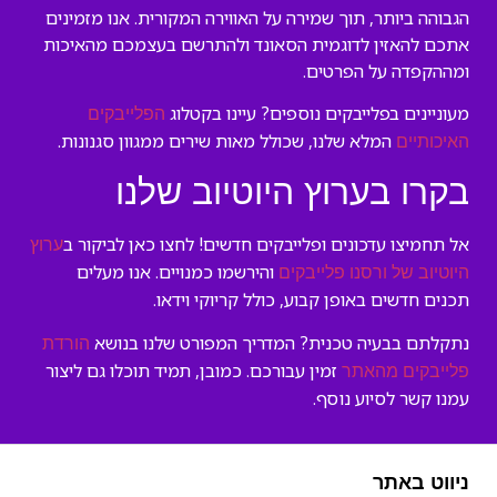
הגבוהה ביותר, תוך שמירה על האווירה המקורית. אנו מזמינים
אתכם להאזין לדוגמית הסאונד ולהתרשם בעצמכם מהאיכות
ומההקפדה על הפרטים.
מעוניינים בפלייבקים נוספים? עיינו בקטלוג
הפלייבקים
המלא שלנו, שכולל מאות שירים ממגוון סגנונות.
האיכותיים
בקרו בערוץ היוטיוב שלנו
אל תחמיצו עדכונים ופלייבקים חדשים! לחצו כאן לביקור ב
ערוץ
והירשמו כמנויים. אנו מעלים
היוטיוב של ורסנו פלייבקים
תכנים חדשים באופן קבוע, כולל קריוקי וידאו.
נתקלתם בבעיה טכנית? המדריך המפורט שלנו בנושא
הורדת
זמין עבורכם. כמובן, תמיד תוכלו גם ליצור
פלייבקים מהאתר
עמנו קשר לסיוע נוסף.
ניווט באתר