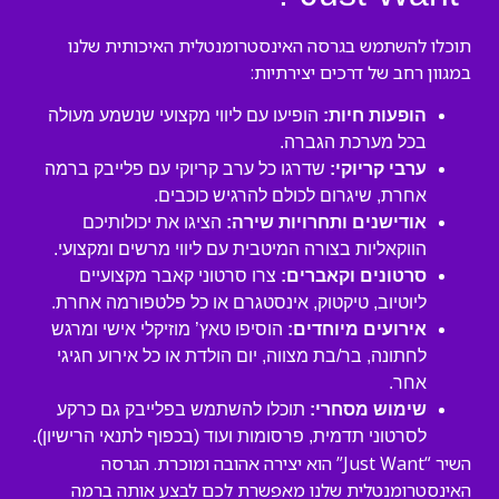
תוכלו להשתמש בגרסה האינסטרומנטלית האיכותית שלנו
במגוון רחב של דרכים יצירתיות:
הופעות חיות:
הופיעו עם ליווי מקצועי שנשמע מעולה
בכל מערכת הגברה.
ערבי קריוקי:
שדרגו כל ערב קריוקי עם פלייבק ברמה
אחרת, שיגרום לכולם להרגיש כוכבים.
אודישנים ותחרויות שירה:
הציגו את יכולותיכם
הווקאליות בצורה המיטבית עם ליווי מרשים ומקצועי.
סרטונים וקאברים:
צרו סרטוני קאבר מקצועיים
ליוטיוב, טיקטוק, אינסטגרם או כל פלטפורמה אחרת.
אירועים מיוחדים:
הוסיפו טאץ’ מוזיקלי אישי ומרגש
לחתונה, בר/בת מצווה, יום הולדת או כל אירוע חגיגי
אחר.
שימוש מסחרי:
תוכלו להשתמש בפלייבק גם כרקע
לסרטוני תדמית, פרסומות ועוד (בכפוף לתנאי הרישיון).
השיר “Just Want” הוא יצירה אהובה ומוכרת. הגרסה
האינסטרומנטלית שלנו מאפשרת לכם לבצע אותה ברמה