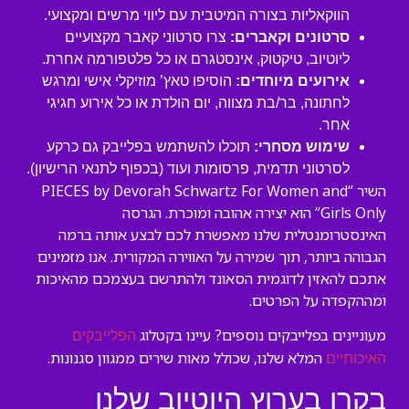
הווקאליות בצורה המיטבית עם ליווי מרשים ומקצועי.
סרטונים וקאברים:
צרו סרטוני קאבר מקצועיים
ליוטיוב, טיקטוק, אינסטגרם או כל פלטפורמה אחרת.
אירועים מיוחדים:
הוסיפו טאץ’ מוזיקלי אישי ומרגש
לחתונה, בר/בת מצווה, יום הולדת או כל אירוע חגיגי
אחר.
שימוש מסחרי:
תוכלו להשתמש בפלייבק גם כרקע
לסרטוני תדמית, פרסומות ועוד (בכפוף לתנאי הרישיון).
השיר “PIECES by Devorah Schwartz For Women and
Girls Only” הוא יצירה אהובה ומוכרת. הגרסה
האינסטרומנטלית שלנו מאפשרת לכם לבצע אותה ברמה
הגבוהה ביותר, תוך שמירה על האווירה המקורית. אנו מזמינים
אתכם להאזין לדוגמית הסאונד ולהתרשם בעצמכם מהאיכות
ומההקפדה על הפרטים.
מעוניינים בפלייבקים נוספים? עיינו בקטלוג
הפלייבקים
המלא שלנו, שכולל מאות שירים ממגוון סגנונות.
האיכותיים
בקרו בערוץ היוטיוב שלנו