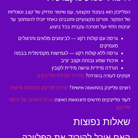
הפלייבק הוא בעיבוד מקצועי, עם שימור מדויק של קצב וטונליות
של המקור. זמרים מקצועיים וחובבים כאחד יוכלו להסתמך על
יציבות הלווי ועל תמיכה עקבית בכל ביצוע.
גרסה עם קולות רקע — לביצועים מלאים ותרגולים
מעמיקים
גרסה ללא קולות רקע — לגמישות מקסימלית בבמה
איכות שמע גבוהה וקצב יציב
הורדה מיידית וגישה מידית לקובץ
זקוקים לעזרה בהורדה?
מדריך הורדת פלייבקים
רוצים פלייבק בהתאמה אישית?
יצירת פלייבק בהזמנה אישית
לעוד פלייבקים חדשים ודוגמאות האזנה:
ערוץ היוטיוב של ורסנו
פלייבק
שאלות נפוצות
האם אוכל להוריד את הפלייבק