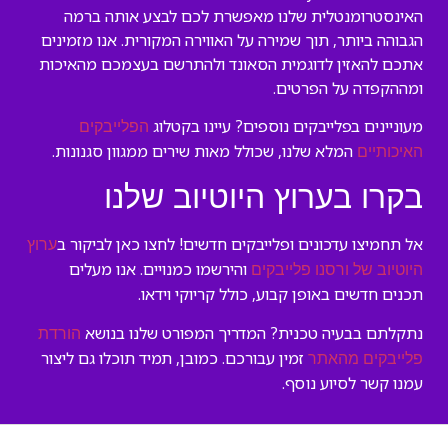
האינסטרומנטלית שלנו מאפשרת לכם לבצע אותה ברמה
הגבוהה ביותר, תוך שמירה על האווירה המקורית. אנו מזמינים
אתכם להאזין לדוגמית הסאונד ולהתרשם בעצמכם מהאיכות
ומההקפדה על הפרטים.
מעוניינים בפלייבקים נוספים? עיינו בקטלוג
הפלייבקים
המלא שלנו, שכולל מאות שירים ממגוון סגנונות.
האיכותיים
בקרו בערוץ היוטיוב שלנו
אל תחמיצו עדכונים ופלייבקים חדשים! לחצו כאן לביקור ב
ערוץ
והירשמו כמנויים. אנו מעלים
היוטיוב של ורסנו פלייבקים
תכנים חדשים באופן קבוע, כולל קריוקי וידאו.
נתקלתם בבעיה טכנית? המדריך המפורט שלנו בנושא
הורדת
זמין עבורכם. כמובן, תמיד תוכלו גם ליצור
פלייבקים מהאתר
עמנו קשר לסיוע נוסף.