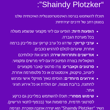
“Shaindy Plotzker”:
תוכלו להשתמש בגרסה האינסטרומנטלית האיכותית שלנו
במגוון רחב של דרכים יצירתיות:
הופעות חיות:
הופיעו עם ליווי מקצועי שנשמע מעולה
בכל מערכת הגברה.
ערבי קריוקי:
שדרגו כל ערב קריוקי עם פלייבק ברמה
אחרת, שיגרום לכולם להרגיש כוכבים.
אודישנים ותחרויות שירה:
הציגו את יכולותיכם
הווקאליות בצורה המיטבית עם ליווי מרשים ומקצועי.
סרטונים וקאברים:
צרו סרטוני קאבר מקצועיים
ליוטיוב, טיקטוק, אינסטגרם או כל פלטפורמה אחרת.
אירועים מיוחדים:
הוסיפו טאץ’ מוזיקלי אישי ומרגש
לחתונה, בר/בת מצווה, יום הולדת או כל אירוע חגיגי
אחר.
שימוש מסחרי:
תוכלו להשתמש בפלייבק גם כרקע
לסרטוני תדמית, פרסומות ועוד (בכפוף לתנאי הרישיון).
השיר “Shaindy Plotzker” הוא יצירה אהובה ומוכרת. הגרסה