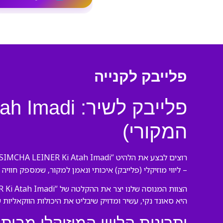
פלייבק לקנייה
המקורי)
רוצים לבצע את הלהיט “SIMCHA LEINER Ki Atah Imadi” של היוצר המקורי כמו מקצוענים? הגעתם למקום הנכון! אנו בורסנו פלייבקים יוצרים
– ליווי מוזיקלי (פלייבק) איכותי ונאמן למקור, שמספק חוויה
היא סאונד נקי, עשיר ומדויק שיבליט את היכולות הווקאליות 