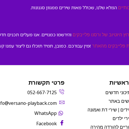
המלא שלנו, שכולל מאות שירים ממגוון סגנונות.
ותיים
והירשמו כמנויים. אנו מעלים תכנים חדשי
וץ היוטיוב של ורסנו פלייבקים
זמין עבורכם. כמובן, תמיד תוכלו גם ליצור עמנו קש
 פלייבקים מהאתר
ראשיות
פרטי תקשורת
052-667-7125
יכוני חדשים
שים באתר
info@versano-playback.com‬
דים | שירי דת ואמונה
WhatsApp
רי ילדים
Facebook
ריים להורדה מהירה