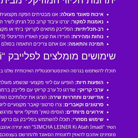
יתרונות הליווי המוזיקלי מבית 
איכות סאונד מעולה:
אנו מבטיחים הפקה מקצועית ע
נאמנות למקור:
יצרנו עיבוד קרוב ככל הניתן לשיר 
רב-תכליתיות:
הפלייבק מתאים לקריוקי ביתי או מקצו
נוחות ומהירות:
הורידו את קובץ האודיו הדיגיטלי (MP3 איכותי) ישירות למחשב או לנייד שלכם והתחילו לשיר תוך דקות!
תמיכה והתאמה:
אם אתם צריכים התאמה בסולם או
שימושים מומלצים לפלייבק “SIMCHA LEINER Ki Atah Imadi”:
תוכלו להשתמש בגרסה האינסטרומנטלית האיכותית שלנו במגו
הופעות חיות:
הופיעו עם ליווי מקצועי שנשמע מעול
ערבי קריוקי:
שדרגו כל ערב קריוקי עם פלייבק ברמה
אודישנים ותחרויות שירה:
הציגו את יכולותיכם הוו
סרטונים וקאברים:
צרו סרטוני קאבר מקצועיים ליו
אירועים מיוחדים:
הוסיפו טאץ’ מוזיקלי אישי ומרגש 
שימוש מסחרי:
תוכלו להשתמש בפלייבק גם כרקע לסר
השיר “Ki Atah Imadi
מזמינים אתכם להאזין לדוגמית הסאונד ולהתרשם בעצמכם