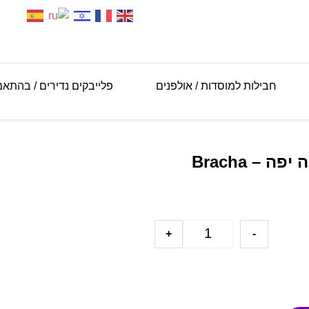
חבילות למוסדות / אולפנים
פלייבקים נדירים / בהתא
פלייבק – Stronger All As One ברכה יפה – Bracha
+
-