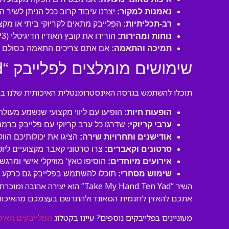
נאמנות למקור:
יצרנו עיבוד קרוב ככל הניתן לשיר המקורי של Take My Hand ושמרנו על כל הכלים, המקצב
רב-תכליתיות:
הפלייבק מתאים לקריוקי ביתי או מקצו
נוחות ומהירות:
הורידו את קובץ האודיו הדיגיטלי (MP3 איכותי) ישירות למחשב או לנייד שלכם והתחילו לשיר תוך דקות!
תמיכה והתאמה:
אם אתם צריכים התאמה בסולם או
שימושים מומלצים לפלייבק “Take My Hand Ten Yad”:
תוכלו להשתמש בגרסה האינסטרומנטלית האיכותית שלנו במגו
הופעות חיות:
הופיעו עם ליווי מקצועי שנשמע מעול
ערבי קריוקי:
שדרגו כל ערב קריוקי עם פלייבק ברמה
אודישנים ותחרויות שירה:
הציגו את יכולותיכם הוו
סרטונים וקאברים:
צרו סרטוני קאבר מקצועיים ליו
אירועים מיוחדים:
הוסיפו טאץ’ מוזיקלי אישי ומרגש 
שימוש מסחרי:
תוכלו להשתמש בפלייבק גם כרקע לסר
השיר “Take My Hand Ten Yad” 
אתכם להאזין לדוגמית הסאונד ולהתרשם בעצמכם מהאיכות
מעוניינים בפלייבקים נוספים? עיינו בקטלוג
הפלייבקים האיכ