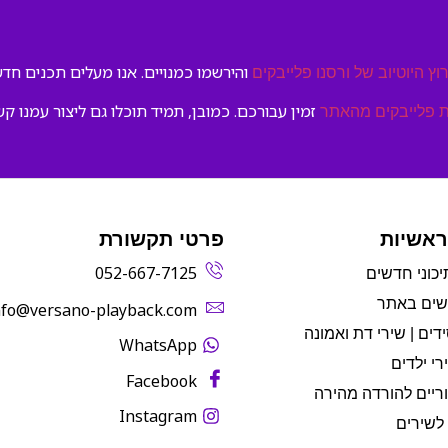
והירשמו כמנויים. אנו מעלים תכנים חדשי
וץ היוטיוב של ורסנו פלייבקים
זמין עבורכם. כמובן, תמיד תוכלו גם ליצור עמנו קש
 פלייבקים מהאתר
ראשיות
פרטי תקשורת
052-667-7125
יכוני חדשים
שים באתר
info@versano-playback.com‬
דים | שירי דת ואמונה
WhatsApp
רי ילדים
Facebook
ריים להורדה מהירה
Instagram
לשירים