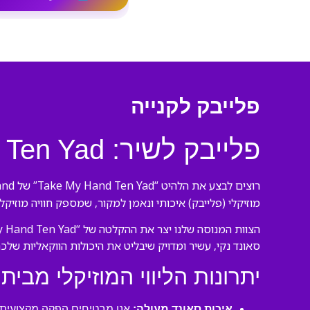
פלייבק לקנייה
פלייבק לשיר: Take My Hand Ten Yad (במקור של Take My Hand)
רוצים לבצע את הלהיט “Take My Hand Ten Yad” של Take My Hand כמו מקצוענים? הגעתם למקום הנכון! אנו בורסנו פלייבקים יוצרים
מוזיקלי (פלייבק) איכותי ונאמן למקור, שמספק חוויה מוזיק
סאונד נקי, עשיר ומדויק שיבליט את היכולות הווקאליות שלכם
יתרונות הליווי המוזיקלי מבית 
איכות סאונד מעולה:
אנו מבטיחים הפקה מקצועית ע