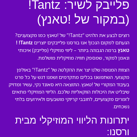
פלייבק לשיר: Tantz!
(במקור של !טאנץ)
רוצים לבצע את הלהיט “Tantz!” של !טאנץ כמו מקצוענים?
הגעתם למקום הנכון! אנו בורסנו פלייבקים יוצרים
Tantz! !
ברמה הגבוהה ביותר – ליווי מוזיקלי (פלייבק) איכותי
טאנץ
ונאמן למקור, שמספק חוויה מוזיקלית מושלמת.
הצוות המנוסה שלנו יצר את ההקלטה של “Tantz!” באולפן
מקצועי. השתמשנו בכלים מתקדמים ושמנו דגש על כל פרט
בעיבוד המקורי של !טאנץ. התוצאה היא סאונד נקי, עשיר ומדויק
שיבליט את היכולות הווקאליות שלכם. הליווי המוזיקלי מתאים
לזמרים מקצועיים, לחובבי קריוקי מושבעים ולאירועים בלתי
נשכחים.
יתרונות הליווי המוזיקלי מבית
ורסנו: