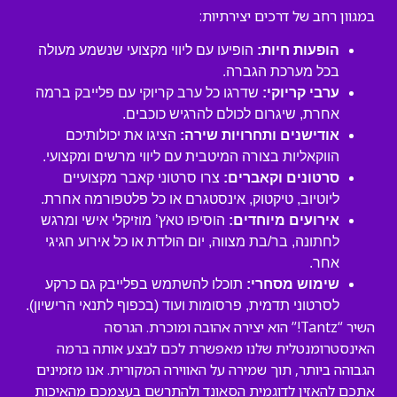
במגוון רחב של דרכים יצירתיות:
הופעות חיות:
הופיעו עם ליווי מקצועי שנשמע מעולה
בכל מערכת הגברה.
ערבי קריוקי:
שדרגו כל ערב קריוקי עם פלייבק ברמה
אחרת, שיגרום לכולם להרגיש כוכבים.
אודישנים ותחרויות שירה:
הציגו את יכולותיכם
הווקאליות בצורה המיטבית עם ליווי מרשים ומקצועי.
סרטונים וקאברים:
צרו סרטוני קאבר מקצועיים
ליוטיוב, טיקטוק, אינסטגרם או כל פלטפורמה אחרת.
אירועים מיוחדים:
הוסיפו טאץ’ מוזיקלי אישי ומרגש
לחתונה, בר/בת מצווה, יום הולדת או כל אירוע חגיגי
אחר.
שימוש מסחרי:
תוכלו להשתמש בפלייבק גם כרקע
לסרטוני תדמית, פרסומות ועוד (בכפוף לתנאי הרישיון).
השיר “Tantz!” הוא יצירה אהובה ומוכרת. הגרסה
האינסטרומנטלית שלנו מאפשרת לכם לבצע אותה ברמה
הגבוהה ביותר, תוך שמירה על האווירה המקורית. אנו מזמינים
אתכם להאזין לדוגמית הסאונד ולהתרשם בעצמכם מהאיכות