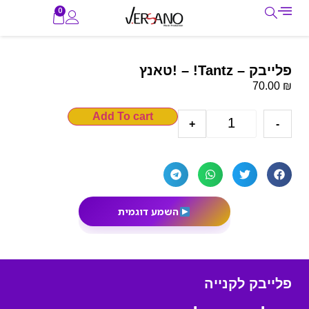
0
פלייבק – Tantz! – !טאנץ
₪
70.00
Add To cart
+
-
השמע דוגמית
פלייבק לקנייה