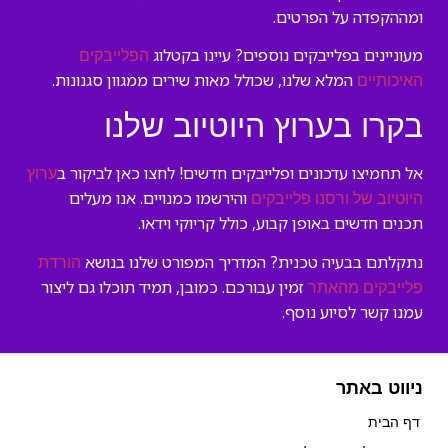
ומההקפדה על הפרטים.
מעוניינים בפלייבקים נוספים? עיינו בקטלוג
הפלייבקים
המלא שלנו, שכולל מאות שירים ממגוון סגנונות.
האיכותיים
בקרו בערוץ היוטיוב שלנו
אל תחמיצו עדכונים ופלייבקים חדשים! לחצו כאן לביקור ב
ערוץ
והירשמו כמנויים. אנו מעלים
היוטיוב של ורסנו פלייבקים
תכנים חדשים באופן קבוע, כולל קריוקי וידאו.
נתקלתם בבעיה טכנית? המדריך המפורט שלנו בנושא
הורדת
זמין עבורכם. כמובן, תמיד תוכלו גם ליצור
פלייבקים מהאתר
עמנו קשר לסיוע נוסף.
ניווט באתר
דף הבית