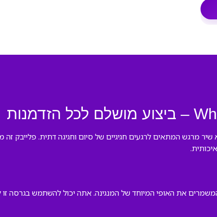
When The Siyum  של The Miami Boys Choir היא שיר מרגש המתאים לרגעים חגיגיים של סיום וחגי
יכותית.
שמרים את האופי המיוחד של המנגינה. אתה יכול להשתמש בגרסה זו לאיר