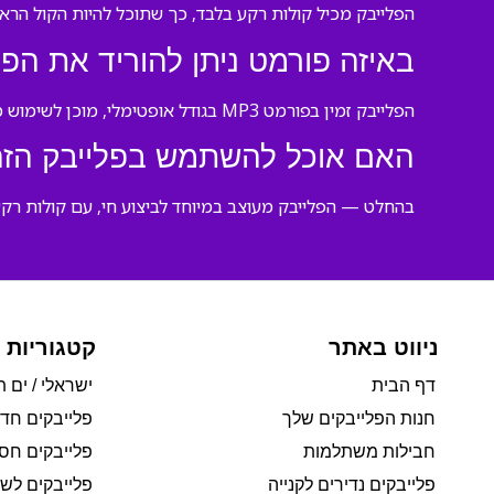
הפלייבק מכיל קולות רקע בלבד, כך שתוכל להיות הקול הראש
באיזה פורמט ניתן להוריד את הפל
הפלייבק זמין בפורמט MP3 בגודל אופטימלי, מוכן לשימוש מיידי בכל התקן או מערכת הגברה.
האם אוכל להשתמש בפלייבק הזה 
בהחלט — הפלייבק מעוצב במיוחד לביצוע חי, עם קולות רק
ניווט באתר
קטגוריות 
דף הבית
ישראלי / ים ת
חנות הפלייבקים שלך
פלייבקים חד
חבילות משתלמות
פלייבקים חסי
פלייבקים נדירים לקנייה
פלייבקים לשי