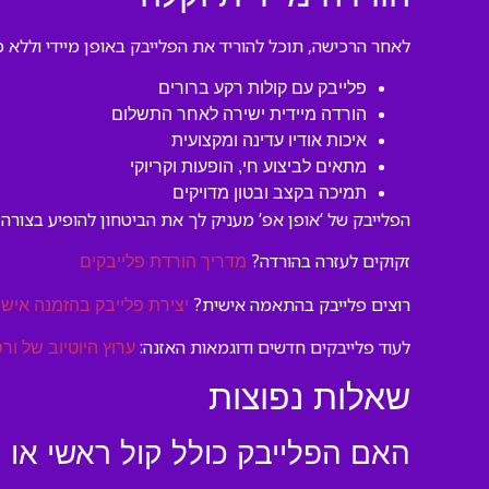
לאחר הרכישה, תוכל להוריד את הפלייבק באופן מיידי וללא כל המתנה. הקובץ מגיע בפורמט MP3 בגודל אופטימלי, מו
פלייבק עם קולות רקע ברורים
הורדה מיידית ישירה לאחר התשלום
איכות אודיו עדינה ומקצועית
מתאים לביצוע חי, הופעות וקריוקי
תמיכה בקצב ובטון מדויקים
הפלייבק של ‘אופן אפ’ מעניק לך את הביטחון להופיע בצורה
זקוקים לעזרה בהורדה?
מדריך הורדת פלייבקים
רוצים פלייבק בהתאמה אישית?
יצירת פלייבק בהזמנה אישי
לעוד פלייבקים חדשים ודוגמאות האזנה:
ערוץ היוטיוב של ורס
שאלות נפוצות
האם הפלייבק כולל קול ראשי או 