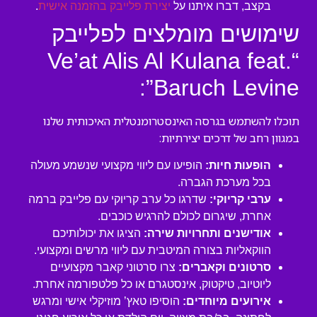
בקצב, דברו איתנו על
יצירת פלייבק בהזמנה אישית
.
שימושים מומלצים לפלייבק
“Ve’at Alis Al Kulana feat.
Baruch Levine”:
תוכלו להשתמש בגרסה האינסטרומנטלית האיכותית שלנו
במגוון רחב של דרכים יצירתיות:
הופעות חיות:
הופיעו עם ליווי מקצועי שנשמע מעולה
בכל מערכת הגברה.
ערבי קריוקי:
שדרגו כל ערב קריוקי עם פלייבק ברמה
אחרת, שיגרום לכולם להרגיש כוכבים.
אודישנים ותחרויות שירה:
הציגו את יכולותיכם
הווקאליות בצורה המיטבית עם ליווי מרשים ומקצועי.
סרטונים וקאברים:
צרו סרטוני קאבר מקצועיים
ליוטיוב, טיקטוק, אינסטגרם או כל פלטפורמה אחרת.
אירועים מיוחדים:
הוסיפו טאץ’ מוזיקלי אישי ומרגש