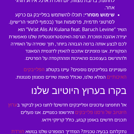
לחתונה, בר/בת מצווה, יום הולדת או כל אירוע חגיגי
אחר.
שימוש מסחרי:
תוכלו להשתמש בפלייבק גם כרקע
לסרטוני תדמית, פרסומות ועוד (בכפוף לתנאי הרישיון).
השיר “Ve’at Alis Al Kulana feat. Baruch Levine” הוא
יצירה אהובה ומוכרת. הגרסה האינסטרומנטלית שלנו מאפשרת
לכם לבצע אותה ברמה הגבוהה ביותר, תוך שמירה על האווירה
המקורית. אנו מזמינים אתכם להאזין לדוגמית הסאונד
ולהתרשם בעצמכם מהאיכות ומההקפדה על הפרטים.
מעוניינים בפלייבקים נוספים? עיינו בקטלוג
הפלייבקים
המלא שלנו, שכולל מאות שירים ממגוון סגנונות.
האיכותיים
בקרו בערוץ היוטיוב שלנו
אל תחמיצו עדכונים ופלייבקים חדשים! לחצו כאן לביקור ב
ערוץ
והירשמו כמנויים. אנו מעלים
היוטיוב של ורסנו פלייבקים
תכנים חדשים באופן קבוע, כולל קריוקי וידאו.
נתקלתם בבעיה טכנית? המדריך המפורט שלנו בנושא
הורדת