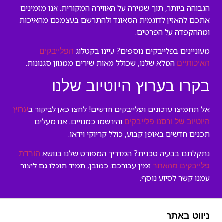
הגבוהה ביותר, תוך שמירה על האווירה המקורית. אנו מזמינים
אתכם להאזין לדוגמית הסאונד ולהתרשם בעצמכם מהאיכות
ומההקפדה על הפרטים.
מעוניינים בפלייבקים נוספים? עיינו בקטלוג
הפלייבקים
המלא שלנו, שכולל מאות שירים ממגוון סגנונות.
האיכותיים
בקרו בערוץ היוטיוב שלנו
אל תחמיצו עדכונים ופלייבקים חדשים! לחצו כאן לביקור ב
ערוץ
והירשמו כמנויים. אנו מעלים
היוטיוב של ורסנו פלייבקים
תכנים חדשים באופן קבוע, כולל קריוקי וידאו.
נתקלתם בבעיה טכנית? המדריך המפורט שלנו בנושא
הורדת
זמין עבורכם. כמובן, תמיד תוכלו גם ליצור
פלייבקים מהאתר
עמנו קשר לסיוע נוסף.
ניווט באתר