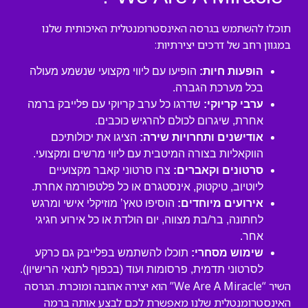
תוכלו להשתמש בגרסה האינסטרומנטלית האיכותית שלנו
במגוון רחב של דרכים יצירתיות:
הופעות חיות:
הופיעו עם ליווי מקצועי שנשמע מעולה
בכל מערכת הגברה.
ערבי קריוקי:
שדרגו כל ערב קריוקי עם פלייבק ברמה
אחרת, שיגרום לכולם להרגיש כוכבים.
אודישנים ותחרויות שירה:
הציגו את יכולותיכם
הווקאליות בצורה המיטבית עם ליווי מרשים ומקצועי.
סרטונים וקאברים:
צרו סרטוני קאבר מקצועיים
ליוטיוב, טיקטוק, אינסטגרם או כל פלטפורמה אחרת.
אירועים מיוחדים:
הוסיפו טאץ’ מוזיקלי אישי ומרגש
לחתונה, בר/בת מצווה, יום הולדת או כל אירוע חגיגי
אחר.
שימוש מסחרי:
תוכלו להשתמש בפלייבק גם כרקע
לסרטוני תדמית, פרסומות ועוד (בכפוף לתנאי הרישיון).
השיר “We Are A Miracle” הוא יצירה אהובה ומוכרת. הגרסה
האינסטרומנטלית שלנו מאפשרת לכם לבצע אותה ברמה