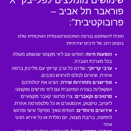
שימושים מומלצים לפלייבק “X
פוראבר תל אביב –
פרובוקטיבית”:
תוכלו להשתמש בגרסה האינסטרומנטלית האיכותית שלנו
במגוון רחב של דרכים יצירתיות:
הופעות חיות:
הופיעו עם ליווי מקצועי שנשמע מעולה
בכל מערכת הגברה.
ערבי קריוקי:
שדרגו כל ערב קריוקי עם פלייבק ברמה
אחרת, שיגרום לכולם להרגיש כוכבים.
אודישנים ותחרויות שירה:
הציגו את יכולותיכם
הווקאליות בצורה המיטבית עם ליווי מרשים ומקצועי.
סרטונים וקאברים:
צרו סרטוני קאבר מקצועיים
ליוטיוב, טיקטוק, אינסטגרם או כל פלטפורמה אחרת.
אירועים מיוחדים:
הוסיפו טאץ’ מוזיקלי אישי ומרגש
לחתונה, בר/בת מצווה, יום הולדת או כל אירוע חגיגי
אחר.