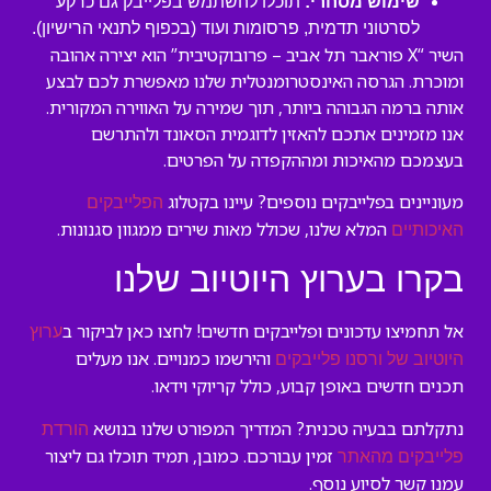
שימוש מסחרי:
תוכלו להשתמש בפלייבק גם כרקע
לסרטוני תדמית, פרסומות ועוד (בכפוף לתנאי הרישיון).
השיר “X פוראבר תל אביב – פרובוקטיבית” הוא יצירה אהובה
ומוכרת. הגרסה האינסטרומנטלית שלנו מאפשרת לכם לבצע
אותה ברמה הגבוהה ביותר, תוך שמירה על האווירה המקורית.
אנו מזמינים אתכם להאזין לדוגמית הסאונד ולהתרשם
בעצמכם מהאיכות ומההקפדה על הפרטים.
מעוניינים בפלייבקים נוספים? עיינו בקטלוג
הפלייבקים
המלא שלנו, שכולל מאות שירים ממגוון סגנונות.
האיכותיים
בקרו בערוץ היוטיוב שלנו
אל תחמיצו עדכונים ופלייבקים חדשים! לחצו כאן לביקור ב
ערוץ
והירשמו כמנויים. אנו מעלים
היוטיוב של ורסנו פלייבקים
תכנים חדשים באופן קבוע, כולל קריוקי וידאו.
נתקלתם בבעיה טכנית? המדריך המפורט שלנו בנושא
הורדת
זמין עבורכם. כמובן, תמיד תוכלו גם ליצור
פלייבקים מהאתר
עמנו קשר לסיוע נוסף.