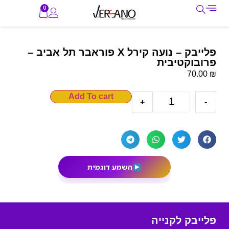
0
פלייבק – נועה קירל X פוראבר תל אביב –
פרובוקטיבית
₪
70.00
Add To cart
+
-
השמע דוגמית
פלייבק לקנייה