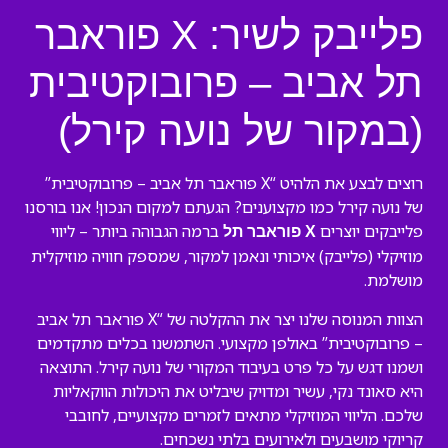
פלייבק לשיר: X פוראבר
תל אביב – פרובוקטיבית
(במקור של נועה קירל)
רוצים לבצע את הלהיט “X פוראבר תל אביב – פרובוקטיבית”
של נועה קירל כמו מקצוענים? הגעתם למקום הנכון! אנו בורסנו
פלייבקים יוצרים
ברמה הגבוהה ביותר – ליווי
X פוראבר תל
מוזיקלי (פלייבק) איכותי ונאמן למקור, שמספק חוויה מוזיקלית
מושלמת.
הצוות המנוסה שלנו יצר את ההקלטה של “X פוראבר תל אביב
– פרובוקטיבית” באולפן מקצועי. השתמשנו בכלים מתקדמים
ושמנו דגש על כל פרט בעיבוד המקורי של נועה קירל. התוצאה
היא סאונד נקי, עשיר ומדויק שיבליט את היכולות הווקאליות
שלכם. הליווי המוזיקלי מתאים לזמרים מקצועיים, לחובבי
קריוקי מושבעים ולאירועים בלתי נשכחים.