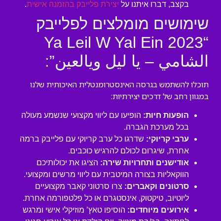
בקצב, דברו איתנו על
יצירת פלייבק בהזמנה אישית
.
שימושים מומלצים לפלייבק
“Ya Leil W Yal Ein 2023
الشامي – يا ليل ويالعين”:
תוכלו להשתמש בגרסה האינסטרומנטלית האיכותית שלנו
במגוון רחב של דרכים יצירתיות:
הופעות חיות:
הופיעו עם ליווי מקצועי שנשמע מעולה
בכל מערכת הגברה.
ערבי קריוקי:
שדרגו כל ערב קריוקי עם פלייבק ברמה
אחרת, שיגרום לכולם להרגיש כוכבים.
אודישנים ותחרויות שירה:
הציגו את יכולותיכם
הווקאליות בצורה המיטבית עם ליווי מרשים ומקצועי.
סרטונים וקאברים:
צרו סרטוני קאבר מקצועיים
ליוטיוב, טיקטוק, אינסטגרם או כל פלטפורמה אחרת.
אירועים מיוחדים:
הוסיפו טאץ’ מוזיקלי אישי ומרגש