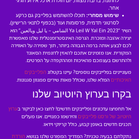
לחתונה, בר/בת מצווה, יום הולדת או כל אירוע חגיגי
אחר.
שימוש מסחרי:
תוכלו להשתמש בפלייבק גם כרקע
לסרטוני תדמית, פרסומות ועוד (בכפוף לתנאי הרישיון).
השיר “Ya Leil W Yal Ein 2023 الشامي – يا ليل ويالعين” הוא
יצירה אהובה ומוכרת. הגרסה האינסטרומנטלית שלנו מאפשרת
לכם לבצע אותה ברמה הגבוהה ביותר, תוך שמירה על האווירה
המקורית. אנו מזמינים אתכם להאזין לדוגמית הסאונד
ולהתרשם בעצמכם מהאיכות ומההקפדה על הפרטים.
מעוניינים בפלייבקים נוספים? עיינו בקטלוג
הפלייבקים
המלא שלנו, שכולל מאות שירים ממגוון סגנונות.
האיכותיים
בקרו בערוץ היוטיוב שלנו
אל תחמיצו עדכונים ופלייבקים חדשים! לחצו כאן לביקור ב
ערוץ
והירשמו כמנויים. אנו מעלים
היוטיוב של ורסנו פלייבקים
תכנים חדשים באופן קבוע, כולל קריוקי וידאו.
נתקלתם בבעיה טכנית? המדריך המפורט שלנו בנושא
הורדת