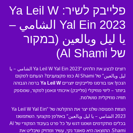
פלייבק לשיר: Ya Leil W
Yal Ein 2023 الشامي –
يا ليل ويالعين (במקור
של Al Shami)
רוצים לבצע את הלהיט “Ya Leil W Yal Ein 2023 الشامي – يا
ليل ويالعين” של Al Shami כמו מקצוענים? הגעתם למקום
הנכון! אנו בורסנו פלייבקים יוצרים
ברמה הגבוהה
Ya Leil W
ביותר – ליווי מוזיקלי (פלייבק) איכותי ונאמן למקור, שמספק
חוויה מוזיקלית מושלמת.
הצוות המנוסה שלנו יצר את ההקלטה של “Ya Leil W Yal Ein
2023 الشامي – يا ليل ويالعين” באולפן מקצועי. השתמשנו
בכלים מתקדמים ושמנו דגש על כל פרט בעיבוד המקורי של Al
Shami. התוצאה היא סאונד נקי, עשיר ומדויק שיבליט את