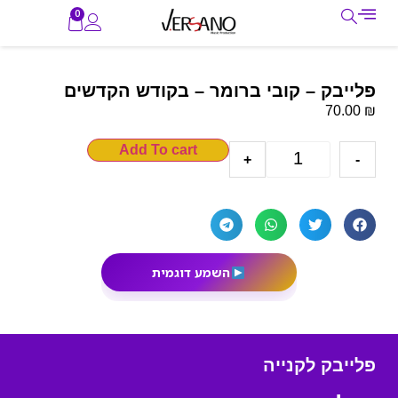
0
פלייבק – קובי ברומר – בקודש הקדשים
₪
70.00
Add To cart
+
-
השמע דוגמית
פלייבק לקנייה