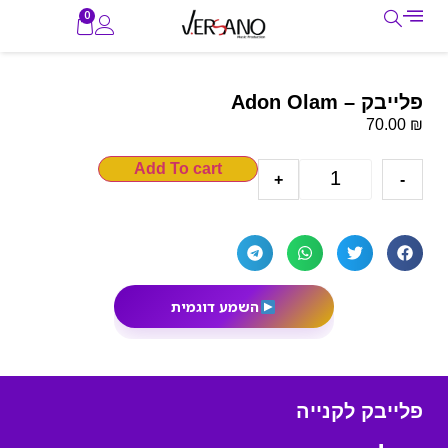
0
פלייבק – Adon Olam
₪
70.00
Add To cart
+
-
השמע דוגמית
פלייבק לקנייה