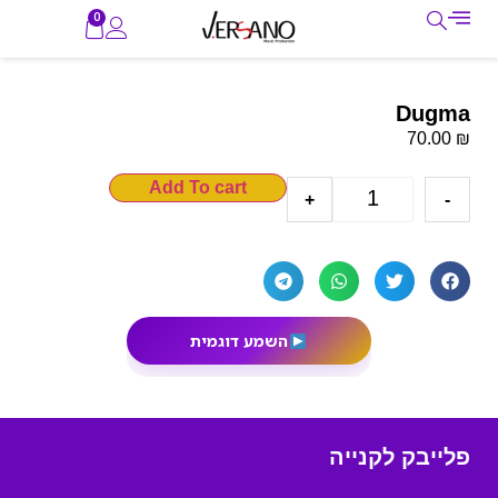
0
Dugma
₪
70.00
Add To cart
+
-
השמע דוגמית
פלייבק לקנייה